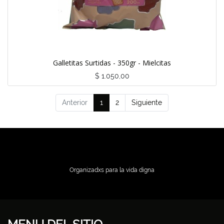
Galletitas Surtidas - 350gr - Mielcitas
$
1.050,00
Anterior
1
2
Siguiente
Organizadxs para la vida digna