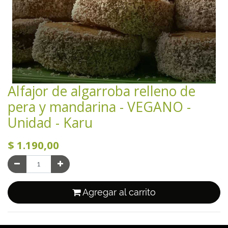
Alfajor de algarroba relleno de
pera y mandarina - VEGANO -
Unidad - Karu
$
1.190,00
Agregar al carrito