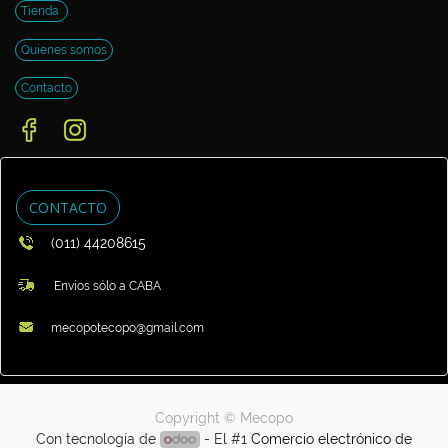
Tienda
Quienes somos
Contacto
CONTACTO
(011) 44208615
Envíos sólo a CABA
mecopotecopo@gmail.com
Copyright ©
Mecopo
Con tecnología de
- El #1
Comercio electrónico de