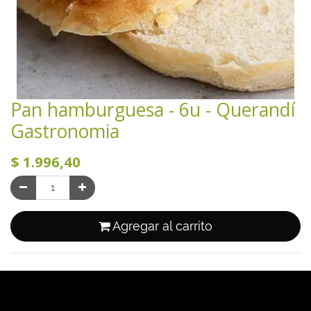
Pan hamburguesa - 6u - Querandí
Gastronomia
$
1.996,40
Agregar al carrito