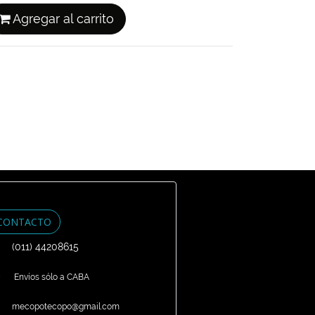
Agregar al carrito
CONTACTO
(011) 44208615
Envíos sólo a CABA
mecopotecopo@gmail.com