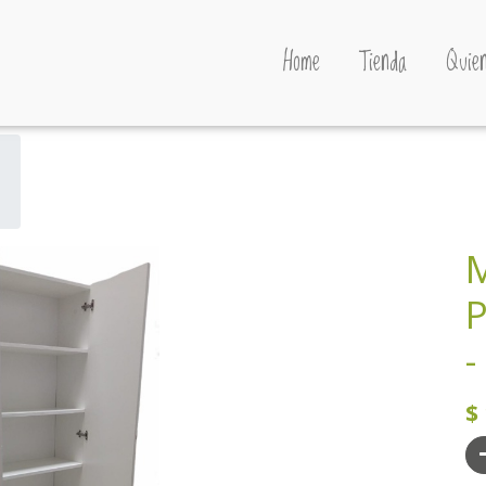
Home
Tienda
Quien
M
P
-
$