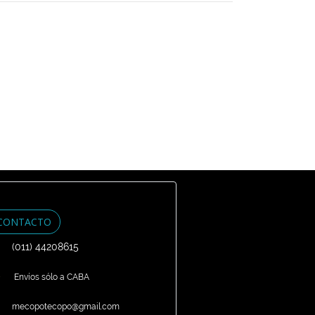
CONTACTO
(011) 44208615
Envíos sólo a CABA
mecopotecopo@gmail.com