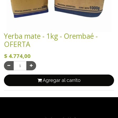
Yerba mate - 1kg - Orembaé -
OFERTA
$
4.774,00
Agregar al carrito