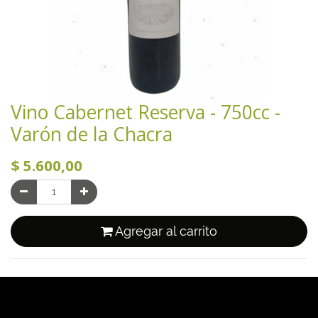
Vino Cabernet Reserva - 750cc -
Varón de la Chacra
$
5.600,00
Agregar al carrito