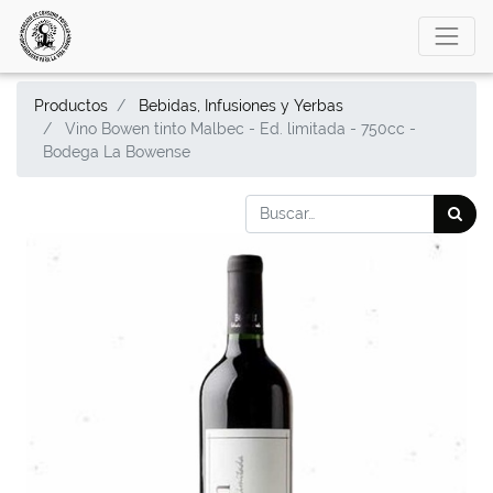
Productos
Bebidas, Infusiones y Yerbas
Vino Bowen tinto Malbec - Ed. limitada - 750cc -
Bodega La Bowense