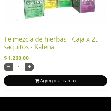
Te mezcla de hierbas - Caja x 25
saquitos - Kalena
$
1.260,00
Agregar al carrito