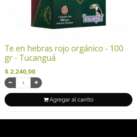
Te en hebras rojo orgánico - 100
gr - Tucanguá
$
2.240,00
Agregar al carrito