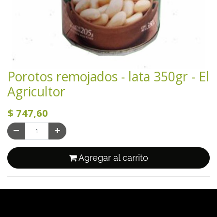
Porotos remojados - lata 350gr - El
Agricultor
$
747,60
Agregar al carrito