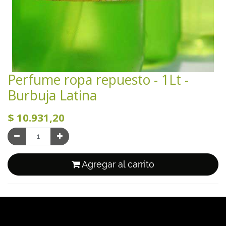
Perfume ropa repuesto - 1Lt -
Burbuja Latina
$
10.931,20
Agregar al carrito