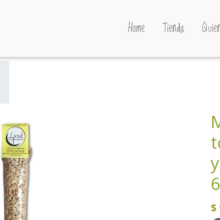
Home
Tienda
Quien
M
t
y
6
$