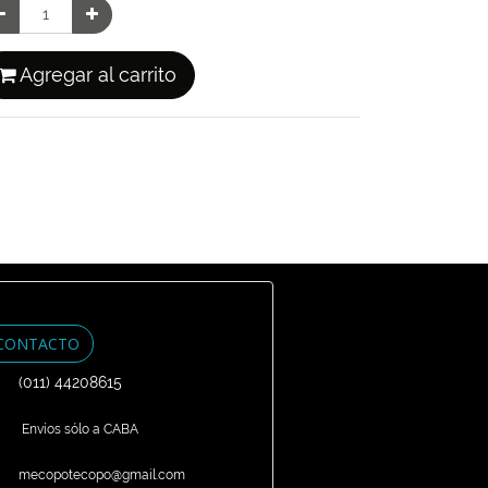
Agregar al carrito
CONTACTO
(011) 44208615
Envíos sólo a CABA
mecopotecopo@gmail.com