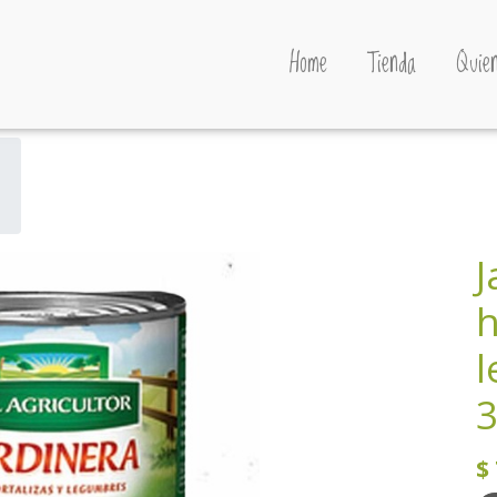
Home
Tienda
Quien
J
h
l
3
$