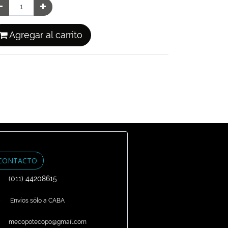
Agregar al carrito
CONTACTO
(011) 44208615
Envíos sólo a CABA
mecopotecopo@gmail.com