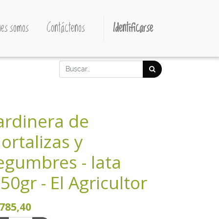
es somos
Contáctenos
Identificarse
ardinera de
ortalizas y
egumbres - lata
50gr - El Agricultor
785,40