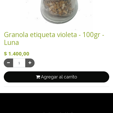
Granola etiqueta violeta - 100gr -
Luna
$
1.400,00
Agregar al carrito