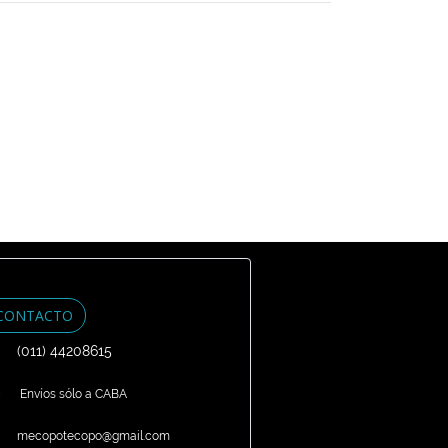
CONTACTO
(011) 44208615
Envíos sólo a CABA
mecopotecopo@gmail.com