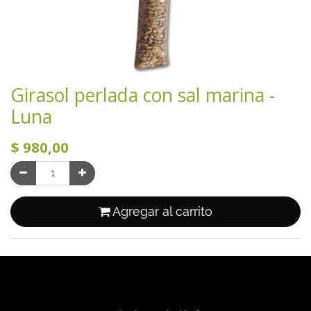
Girasol perlada con sal marina -
Luna
$
980,00
Agregar al carrito