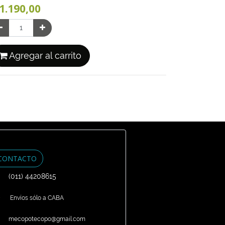
1.190,00
Agregar al carrito
CONTACTO
(011) 44208615
Envíos sólo a CABA
mecopotecopo@gmail.com