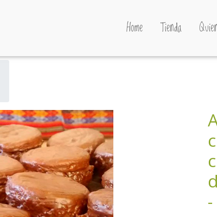
Home
Tienda
Quien
A
c
c
d
-