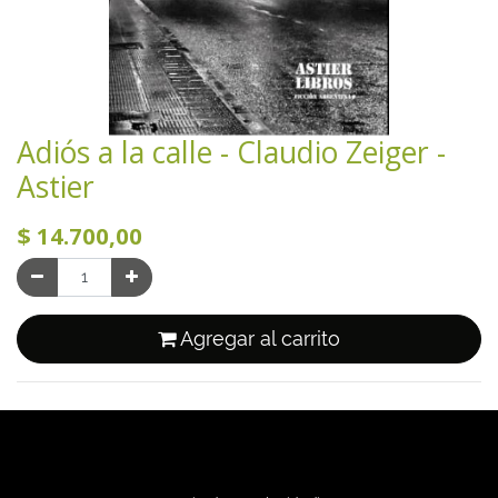
Adiós a la calle - Claudio Zeiger -
Astier
$
14.700,00
Agregar al carrito