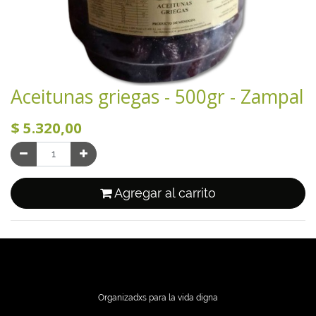
Aceitunas griegas - 500gr - Zampal
$
5.320,00
Agregar al carrito
Organizadxs para la vida digna