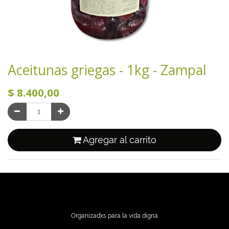
Aceitunas griegas - 1kg - Zampal
$
8.400,00
Agregar al carrito
Organizadxs para la vida digna