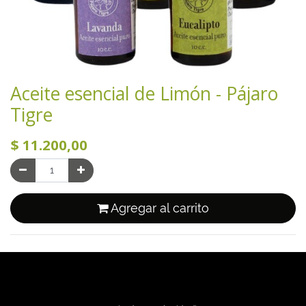
Aceite esencial de Limón - Pájaro
Tigre
$
11.200,00
Agregar al carrito