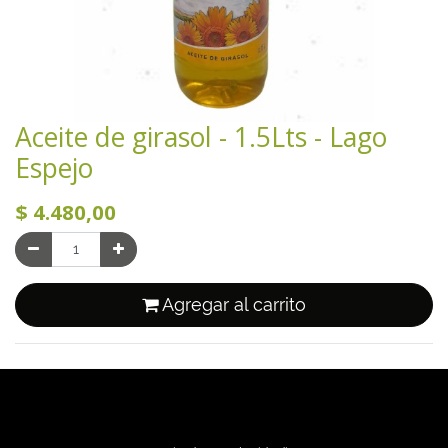
Aceite de girasol - 1.5Lts - Lago
Espejo
$
4.480,00
Agregar al carrito