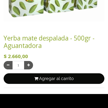
Yerba mate despalada - 500gr -
Aguantadora
$
2.660,00
Agregar al carrito