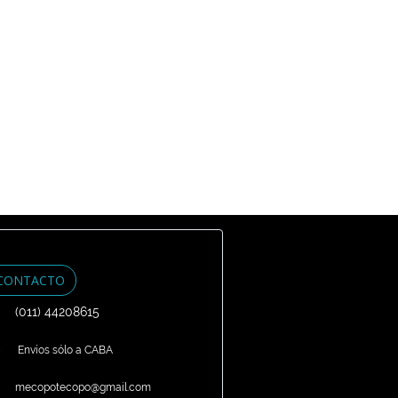
CONTACTO
(011) 44208615
Envíos sólo a CABA
mecopotecopo@gmail.com