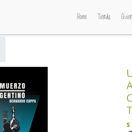
Home
Tienda
Quien
A
C
T
$