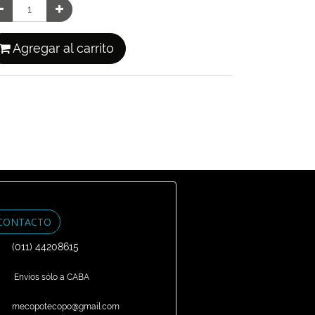
Agregar al carrito
CONTACTO
(011) 44208615
Envíos sólo a CABA
mecopotecopo@gmail.com