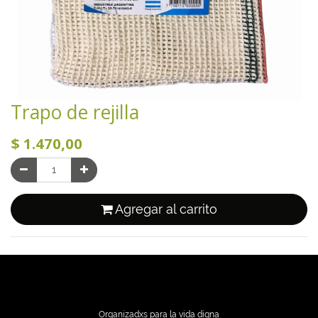
Trapo de rejilla
$
1.470,00
Agregar al carrito
Organizadxs para la vida digna