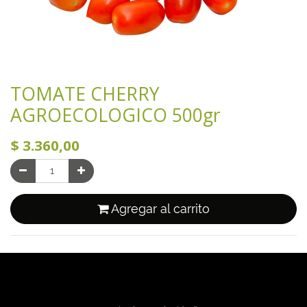
TOMATE CHERRY
AGROECOLOGICO 500gr
$
3.360,00
Agregar al carrito