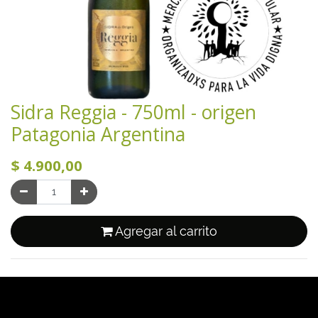
Sidra Reggia - 750ml - origen
Patagonia Argentina
$
4.900,00
Agregar al carrito