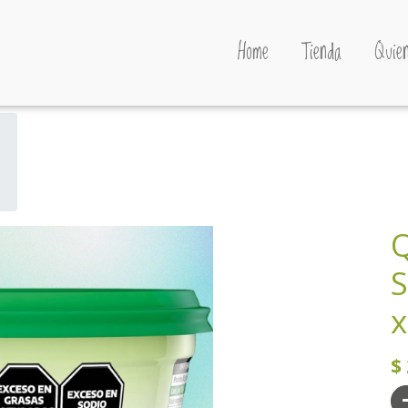
Home
Tienda
Quien
Q
S
x
$