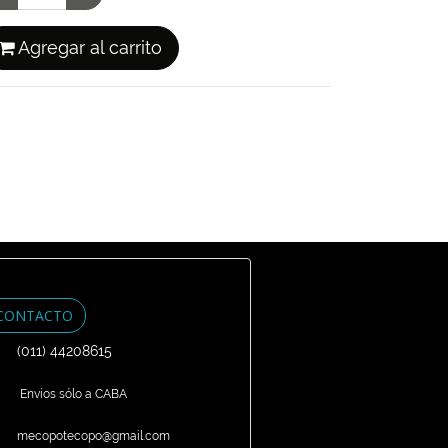
Agregar al carrito
CONTACTO
(011) 44208615
Envíos sólo a CABA
mecopotecopo@gmail.com