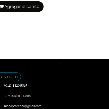
Agregar al carrito
CONTACTO
(011) 44208615
Envíos sólo a CABA
mecopotecopo@gmail.com