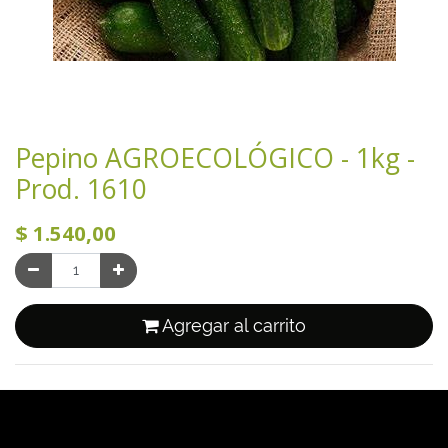
Pepino AGROECOLÓGICO - 1kg -
Prod. 1610
$
1.540,00
Agregar al carrito