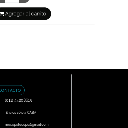
Agregar al carrito
CONTACTO
(011) 44208615
Envíos sólo a CABA
mecopotecopo@gmail.com