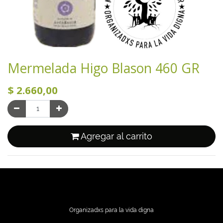
Mermelada Higo Blason 460 GR
$
2.660,00
Agregar al carrito
Organizadxs para la vida digna