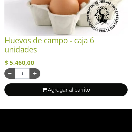
Huevos de campo - caja 6
unidades
$
5.460,00
Agregar al carrito