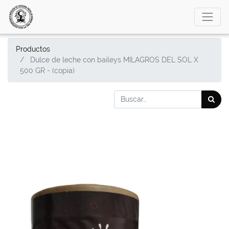
Productos
Dulce de leche con baileys MILAGROS DEL SOL X
500 GR - (copia)