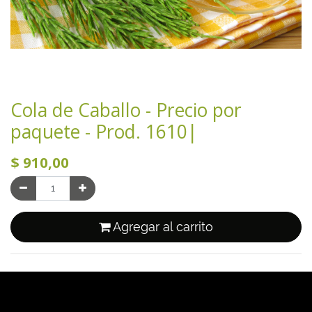
Cola de Caballo - Precio por
paquete - Prod. 1610|
$
910,00
Agregar al carrito