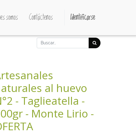
es somos
Contáctenos
Identificarse
rtesanales
aturales al huevo
°2 - Taglieatella -
00gr - Monte Lirio -
OFERTA