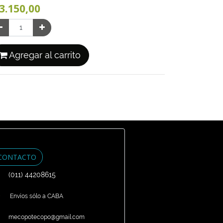
3.150,00
Agregar al carrito
CONTACTO
(011) 44208615
Envíos sólo a CABA
mecopotecopo@gmail.com